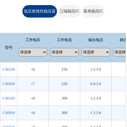
低压差线性稳压器
三端稳压IC
基准稳压IC
工作电压
工作电流
输出电压
静
型号
CS6206
<6
250
1.2-5.0
CS6906
<7
250
0.9-5.0
CS6193
<6
300
1.2-3.6
CS6904
<6
300
1.2-3.6